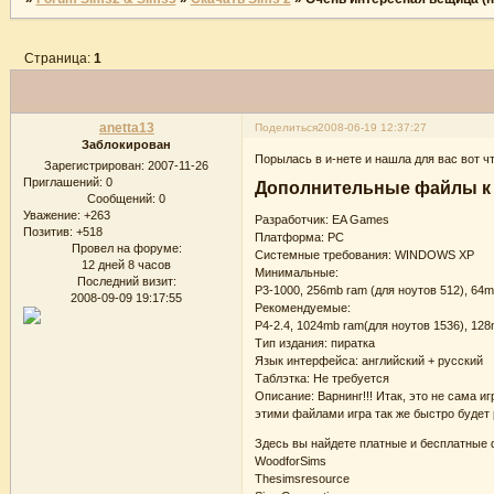
Страница:
1
anetta13
Поделиться
2008-06-19 12:37:27
Заблокирован
Порылась в и-нете и нашла для вас вот чт
Зарегистрирован
: 2007-11-26
Приглашений:
0
Дополнительные файлы к Th
Сообщений:
0
Уважение:
+263
Разработчик: EA Games
Позитив:
+518
Платформа: PC
Провел на форуме:
Системные требования: WINDOWS XP
12 дней 8 часов
Минимальные:
Последний визит:
P3-1000, 256mb ram (для ноутов 512), 6
2008-09-09 19:17:55
Рекомендуемые:
P4-2.4, 1024mb ram(для ноутов 1536), 12
Тип издания: пиратка
Язык интерфейса: английский + русский
Таблэтка: Не требуется
Описание: Варнинг!!! Итак, это не сама и
этими файлами игра так же быстро будет 
Здесь вы найдете платные и бесплатные 
WoodforSims
Thesimsresource