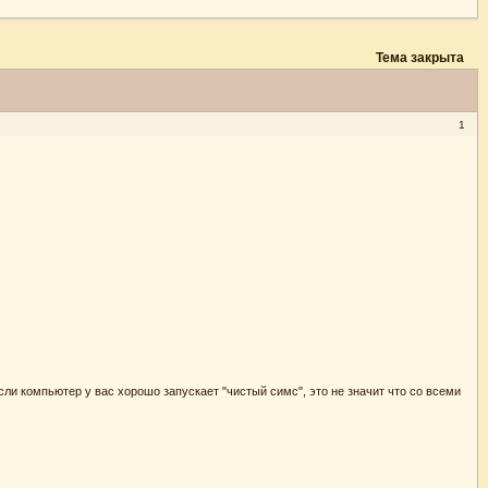
Тема закрыта
1
если компьютер у вас хорошо запускает "чистый симс", это не значит что со всеми