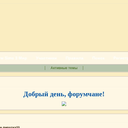
м Sims 3 Мир
Участники
Правила
Поиск
Регист
Активные темы
Добрый день, форумчане!
 пиратка)))