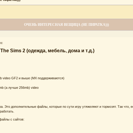
ОЧЕНЬ ИНТЕРЕСНАЯ ВЕЩИЦА (НЕ ПИРАТКА)))
о:
e Sims 2 (одежда, мебель, дома и т.д.)
4mb video GF2 и выше (MX поддерживаются)
8mb (а лучше 256mb) video
гра. Это дополнительные файлы, которые по сути игру утяжеляют и тормозят. Так что, 
работать.
файлы с сайтов: