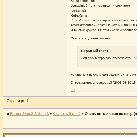
SimsConnection
Lianasims2 (платное практически все)
rosesims2
ReflexSims
PeggySims (платное практически все, за
4eversimfantasy (платные кухни и ванные
И многие другое!!! В том числе и бесчис
Скачать эту вещь можно
Скрытый текст:
Для просмотра скрытого текста -
в
но сначала нужно будет зарегится, это не
Отредактировано anetta13 (2008-06-19 15:
+3
Страница:
1
»
Forum Sims2 & Sims3
»
Скачать Sims 2
»
Очень интересная вещица (не