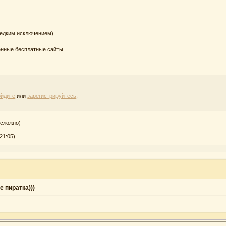
 редким исключением)
)
ленные бесплатные сайты.
ойдите
или
зарегистрируйтесь
.
 сложно)
21:05)
 пиратка)))