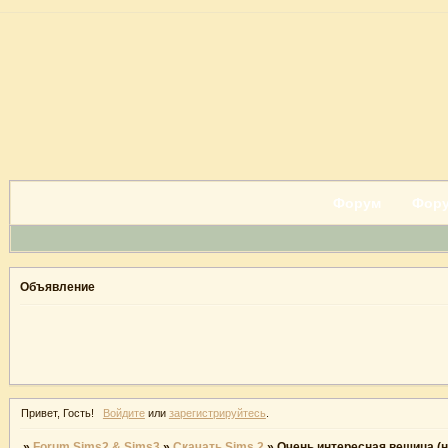
Форум
Фору
Объявление
Привет, Гость!
Войдите
или
зарегистрируйтесь
.
»
Forum Sims2 & Sims3
»
Скачать Sims 2
»
Очень интересная вещица (не